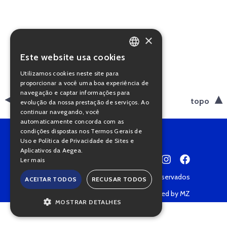
×
Este website usa cookies
PORTUGUESE
Utilizamos cookies neste site para
ENGLISH
proporcionar a você uma boa experiência de
navegação e captar informações para
voltar
topo
evolução da nossa prestação de serviços. Ao
continuar navegando, você
automaticamente concorda com as
condições dispostas nos Termos Gerais de
Uso e Política de Privacidade de Sites e
Aplicativos da Aegea.
Ler mais
Copyright © 2022 • Todos os direitos reservados
ACEITAR TODOS
RECUSAR TODOS
Política de Privacidade
Powered by MZ
MOSTRAR DETALHES