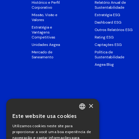
Histórico e Perfil
Relatório Anual de
Corporativo
Sustentabilidade
Missão, Visão e
Estratégia ESG
Valores
Dashboard ESG
Estratégia e
Outros Relatórios ESG
Vantagens
Competitivas
Rating ESG
Unidades Aegea
Captações ESG
Mercado de
Política de
Saneamento
Sustentabilidade
Aegea Blog
×
Este website usa cookies
PORTUGUESE
Utilizamos cookies neste site para
ENGLISH
proporcionar a você uma boa experiência de
navegação e captar informações para