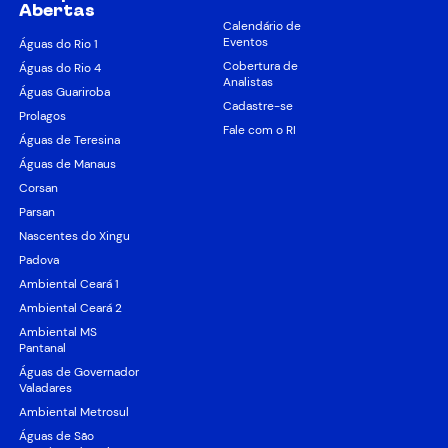
Abertas
Calendário de
Eventos
Águas do Rio 1
Cobertura de
Águas do Rio 4
Analistas
Águas Guariroba
Cadastre-se
Prolagos
Fale com o RI
Águas de Teresina
Águas de Manaus
Corsan
Parsan
Nascentes do Xingu
Padova
Ambiental Ceará 1
Ambiental Ceará 2
Ambiental MS
Pantanal
Águas de Governador
Valadares
Ambiental Metrosul
Águas de São