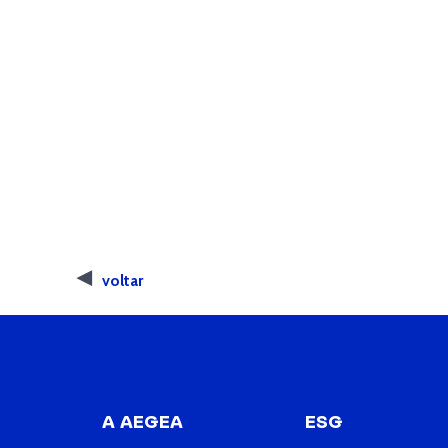
voltar
A AEGEA
ESG