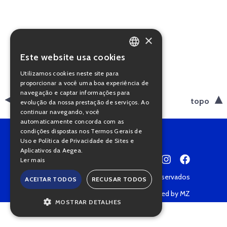
×
Este website usa cookies
PORTUGUESE
Utilizamos cookies neste site para
ENGLISH
proporcionar a você uma boa experiência de
navegação e captar informações para
voltar
topo
evolução da nossa prestação de serviços. Ao
continuar navegando, você
automaticamente concorda com as
condições dispostas nos Termos Gerais de
Uso e Política de Privacidade de Sites e
Aplicativos da Aegea.
Ler mais
Copyright © 2022 • Todos os direitos reservados
ACEITAR TODOS
RECUSAR TODOS
Política de Privacidade
Powered by MZ
MOSTRAR DETALHES