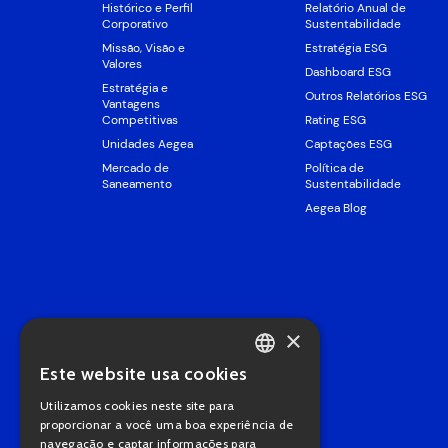
Histórico e Perfil
Relatório Anual de
Corporativo
Sustentabilidade
Missão, Visão e
Estratégia ESG
Valores
Dashboard ESG
Estratégia e
Outros Relatórios ESG
Vantagens
Competitivas
Rating ESG
Unidades Aegea
Captações ESG
Mercado de
Política de
Saneamento
Sustentabilidade
Aegea Blog
×
Este website usa cookies
PORTUGUESE
Utilizamos cookies neste site para
ENGLISH
proporcionar a você uma boa experiência de
navegação e captar informações para