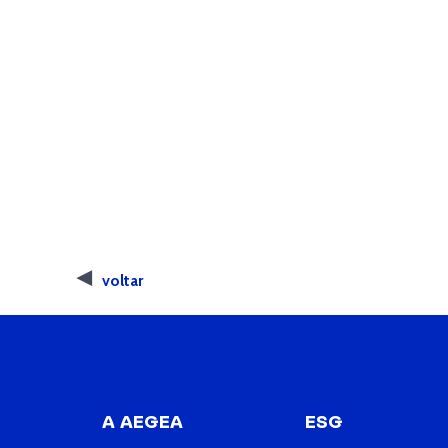
voltar
A AEGEA
ESG