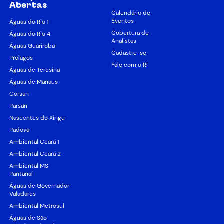
Abertas
Calendário de
Eventos
Águas do Rio 1
Cobertura de
Águas do Rio 4
Analistas
Águas Guariroba
Cadastre-se
Prolagos
Fale com o RI
Águas de Teresina
Águas de Manaus
Corsan
Parsan
Nascentes do Xingu
Padova
Ambiental Ceará 1
Ambiental Ceará 2
Ambiental MS
Pantanal
Águas de Governador
Valadares
Ambiental Metrosul
Águas de São