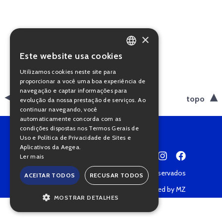
×
Este website usa cookies
PORTUGUESE
Utilizamos cookies neste site para
ENGLISH
proporcionar a você uma boa experiência de
navegação e captar informações para
voltar
topo
evolução da nossa prestação de serviços. Ao
continuar navegando, você
automaticamente concorda com as
condições dispostas nos Termos Gerais de
Uso e Política de Privacidade de Sites e
Aplicativos da Aegea.
Ler mais
Copyright © 2022 • Todos os direitos reservados
ACEITAR TODOS
RECUSAR TODOS
Política de Privacidade
Powered by MZ
MOSTRAR DETALHES