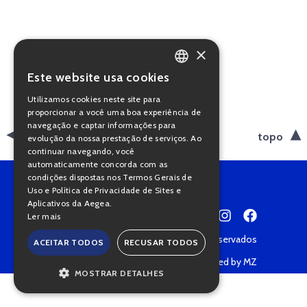
×
Este website usa cookies
PORTUGUESE
Utilizamos cookies neste site para
ENGLISH
proporcionar a você uma boa experiência de
navegação e captar informações para
voltar
topo
evolução da nossa prestação de serviços. Ao
continuar navegando, você
automaticamente concorda com as
condições dispostas nos Termos Gerais de
Uso e Política de Privacidade de Sites e
Aplicativos da Aegea.
Ler mais
Copyright © 2022 • Todos os direitos reservados
ACEITAR TODOS
RECUSAR TODOS
Política de Privacidade
Powered by MZ
MOSTRAR DETALHES