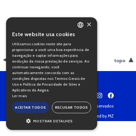
×
Este website usa cookies
PORTUGUESE
Utilizamos cookies neste site para
ENGLISH
proporcionar a você uma boa experiência de
navegação e captar informações para
voltar
topo
evolução da nossa prestação de serviços. Ao
continuar navegando, você
automaticamente concorda com as
condições dispostas nos Termos Gerais de
Uso e Política de Privacidade de Sites e
Aplicativos da Aegea.
Ler mais
Copyright © 2022 • Todos os direitos reservados
ACEITAR TODOS
RECUSAR TODOS
Política de Privacidade
Powered by MZ
MOSTRAR DETALHES