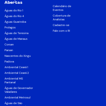
Abertas
Calendário de
Eventos
Águas do Rio 1
Cobertura de
Águas do Rio 4
Analistas
Águas Guariroba
Cadastre-se
Prolagos
Fale com o RI
Águas de Teresina
Águas de Manaus
Corsan
Parsan
Nascentes do Xingu
Padova
Ambiental Ceará 1
Ambiental Ceará 2
Ambiental MS
Pantanal
Águas de Governador
Valadares
Ambiental Metrosul
Águas de São