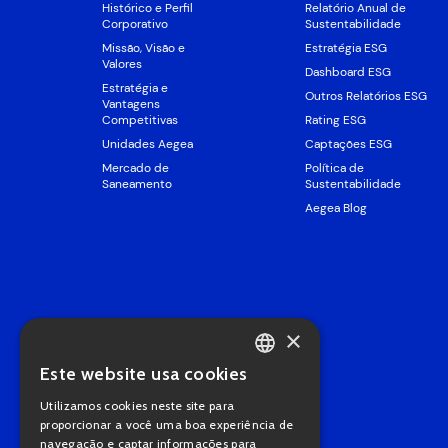
Histórico e Perfil
Relatório Anual de
Corporativo
Sustentabilidade
Missão, Visão e
Estratégia ESG
Valores
Dashboard ESG
Estratégia e
Outros Relatórios ESG
Vantagens
Competitivas
Rating ESG
Unidades Aegea
Captações ESG
Mercado de
Política de
Saneamento
Sustentabilidade
Aegea Blog
×
Este website usa cookies
PORTUGUESE
Utilizamos cookies neste site para
ENGLISH
proporcionar a você uma boa experiência de
navegação e captar informações para