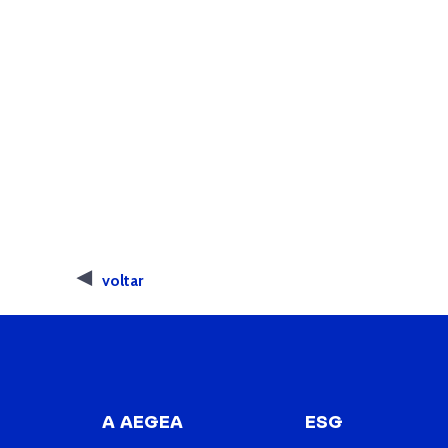
voltar
A AEGEA
ESG