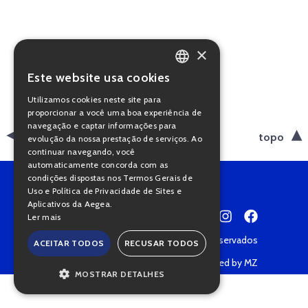
×
Este website usa cookies
PORTUGUESE
Utilizamos cookies neste site para
ENGLISH
proporcionar a você uma boa experiência de
navegação e captar informações para
voltar
topo
evolução da nossa prestação de serviços. Ao
continuar navegando, você
automaticamente concorda com as
condições dispostas nos Termos Gerais de
Uso e Política de Privacidade de Sites e
Aplicativos da Aegea.
Ler mais
Copyright © 2022 • Todos os direitos reservados
ACEITAR TODOS
RECUSAR TODOS
Política de Privacidade
Powered by MZ
MOSTRAR DETALHES