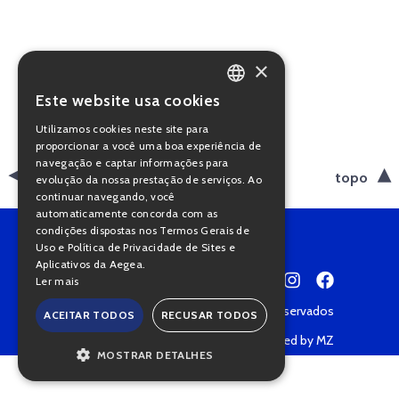
×
Este website usa cookies
PORTUGUESE
Utilizamos cookies neste site para
ENGLISH
proporcionar a você uma boa experiência de
navegação e captar informações para
voltar
topo
evolução da nossa prestação de serviços. Ao
continuar navegando, você
automaticamente concorda com as
condições dispostas nos Termos Gerais de
Uso e Política de Privacidade de Sites e
Aplicativos da Aegea.
Ler mais
Copyright © 2022 • Todos os direitos reservados
ACEITAR TODOS
RECUSAR TODOS
Política de Privacidade
Powered by MZ
MOSTRAR DETALHES