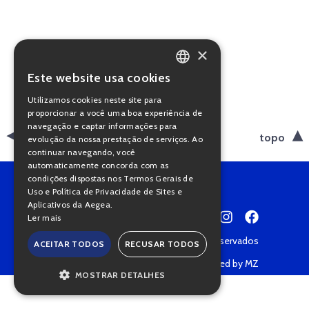
×
Este website usa cookies
PORTUGUESE
Utilizamos cookies neste site para
ENGLISH
proporcionar a você uma boa experiência de
navegação e captar informações para
voltar
topo
evolução da nossa prestação de serviços. Ao
continuar navegando, você
automaticamente concorda com as
condições dispostas nos Termos Gerais de
Uso e Política de Privacidade de Sites e
Aplicativos da Aegea.
Ler mais
Copyright © 2022 • Todos os direitos reservados
ACEITAR TODOS
RECUSAR TODOS
Política de Privacidade
Powered by MZ
MOSTRAR DETALHES