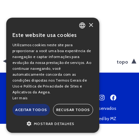
×
Este website usa cookies
PORTUGUESE
Utilizamos cookies neste site para
ENGLISH
proporcionar a você uma boa experiência de
navegação e captar informações para
voltar
topo
evolução da nossa prestação de serviços. Ao
continuar navegando, você
automaticamente concorda com as
condições dispostas nos Termos Gerais de
Uso e Política de Privacidade de Sites e
Aplicativos da Aegea.
Ler mais
Copyright © 2022 • Todos os direitos reservados
ACEITAR TODOS
RECUSAR TODOS
Política de Privacidade
Powered by MZ
MOSTRAR DETALHES