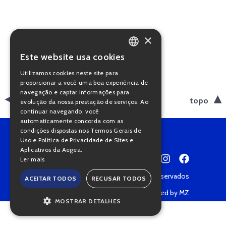
×
Este website usa cookies
PORTUGUESE
Utilizamos cookies neste site para
ENGLISH
proporcionar a você uma boa experiência de
navegação e captar informações para
voltar
topo
evolução da nossa prestação de serviços. Ao
continuar navegando, você
automaticamente concorda com as
condições dispostas nos Termos Gerais de
Uso e Política de Privacidade de Sites e
Aplicativos da Aegea.
Ler mais
Copyright © 2022 • Todos os direitos reservados
ACEITAR TODOS
RECUSAR TODOS
Política de Privacidade
Powered by MZ
MOSTRAR DETALHES