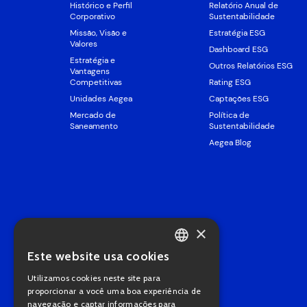
Histórico e Perfil
Relatório Anual de
Corporativo
Sustentabilidade
Missão, Visão e
Estratégia ESG
Valores
Dashboard ESG
Estratégia e
Outros Relatórios ESG
Vantagens
Competitivas
Rating ESG
Unidades Aegea
Captações ESG
Mercado de
Política de
Saneamento
Sustentabilidade
Aegea Blog
×
Este website usa cookies
PORTUGUESE
Utilizamos cookies neste site para
ENGLISH
proporcionar a você uma boa experiência de
navegação e captar informações para