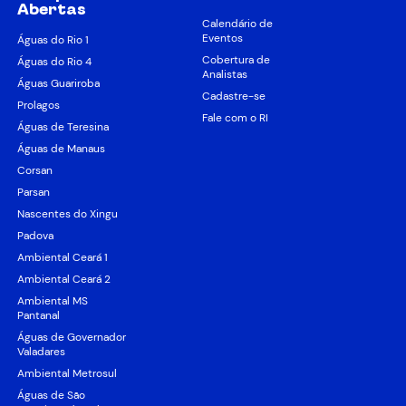
Abertas
Calendário de
Eventos
Águas do Rio 1
Cobertura de
Águas do Rio 4
Analistas
Águas Guariroba
Cadastre-se
Prolagos
Fale com o RI
Águas de Teresina
Águas de Manaus
Corsan
Parsan
Nascentes do Xingu
Padova
Ambiental Ceará 1
Ambiental Ceará 2
Ambiental MS
Pantanal
Águas de Governador
Valadares
Ambiental Metrosul
Águas de São