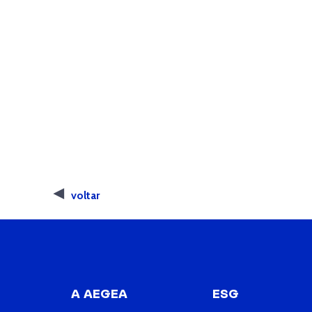
voltar
A AEGEA
ESG