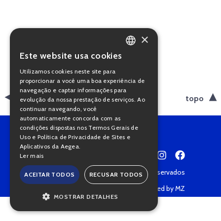
×
Este website usa cookies
PORTUGUESE
Utilizamos cookies neste site para
ENGLISH
proporcionar a você uma boa experiência de
navegação e captar informações para
voltar
topo
evolução da nossa prestação de serviços. Ao
continuar navegando, você
automaticamente concorda com as
condições dispostas nos Termos Gerais de
Uso e Política de Privacidade de Sites e
Aplicativos da Aegea.
Ler mais
Copyright © 2022 • Todos os direitos reservados
ACEITAR TODOS
RECUSAR TODOS
Política de Privacidade
Powered by MZ
MOSTRAR DETALHES