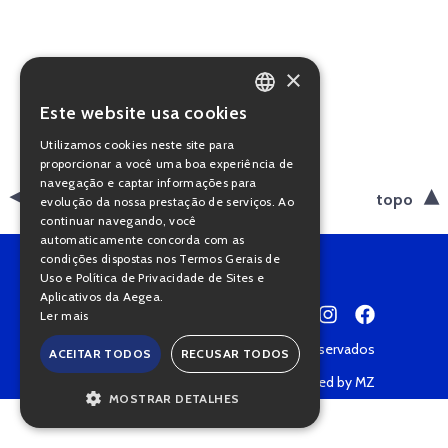
×
Este website usa cookies
PORTUGUESE
Utilizamos cookies neste site para
ENGLISH
proporcionar a você uma boa experiência de
navegação e captar informações para
voltar
topo
evolução da nossa prestação de serviços. Ao
continuar navegando, você
automaticamente concorda com as
condições dispostas nos Termos Gerais de
Uso e Política de Privacidade de Sites e
Aplicativos da Aegea.
Ler mais
Copyright © 2022 • Todos os direitos reservados
ACEITAR TODOS
RECUSAR TODOS
Política de Privacidade
Powered by MZ
MOSTRAR DETALHES