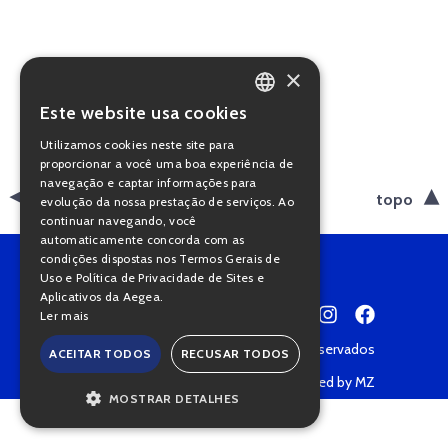
×
Este website usa cookies
PORTUGUESE
Utilizamos cookies neste site para
ENGLISH
proporcionar a você uma boa experiência de
navegação e captar informações para
voltar
topo
evolução da nossa prestação de serviços. Ao
continuar navegando, você
automaticamente concorda com as
condições dispostas nos Termos Gerais de
Uso e Política de Privacidade de Sites e
Aplicativos da Aegea.
Ler mais
Copyright © 2022 • Todos os direitos reservados
ACEITAR TODOS
RECUSAR TODOS
Política de Privacidade
Powered by MZ
MOSTRAR DETALHES