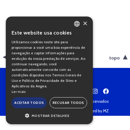
×
Este website usa cookies
PORTUGUESE
Utilizamos cookies neste site para
ENGLISH
proporcionar a você uma boa experiência de
navegação e captar informações para
voltar
topo
evolução da nossa prestação de serviços. Ao
continuar navegando, você
automaticamente concorda com as
condições dispostas nos Termos Gerais de
Uso e Política de Privacidade de Sites e
Aplicativos da Aegea.
Ler mais
Copyright © 2022 • Todos os direitos reservados
ACEITAR TODOS
RECUSAR TODOS
Política de Privacidade
Powered by MZ
MOSTRAR DETALHES