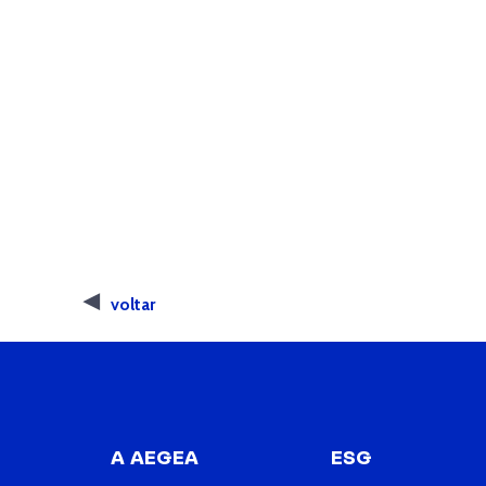
voltar
A AEGEA
ESG