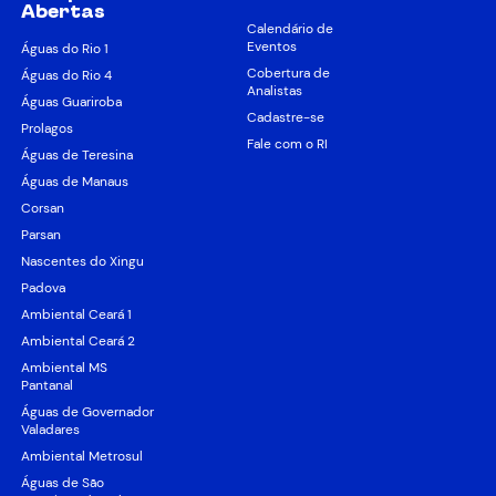
Abertas
Calendário de
Eventos
Águas do Rio 1
Cobertura de
Águas do Rio 4
Analistas
Águas Guariroba
Cadastre-se
Prolagos
Fale com o RI
Águas de Teresina
Águas de Manaus
Corsan
Parsan
Nascentes do Xingu
Padova
Ambiental Ceará 1
Ambiental Ceará 2
Ambiental MS
Pantanal
Águas de Governador
Valadares
Ambiental Metrosul
Águas de São