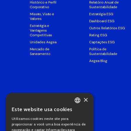
Histórico e Perfil
Relatório Anual de
Corporativo
Sustentabilidade
Missão, Visão e
Estratégia ESG
Valores
Dashboard ESG
Estratégia e
Outros Relatórios ESG
Vantagens
Competitivas
Rating ESG
Unidades Aegea
Captações ESG
Mercado de
Política de
Saneamento
Sustentabilidade
Aegea Blog
×
Este website usa cookies
PORTUGUESE
Utilizamos cookies neste site para
ENGLISH
proporcionar a você uma boa experiência de
navegação e captar informações para