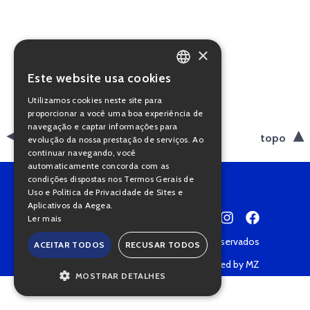
×
Este website usa cookies
PORTUGUESE
Utilizamos cookies neste site para
ENGLISH
proporcionar a você uma boa experiência de
navegação e captar informações para
voltar
topo
evolução da nossa prestação de serviços. Ao
continuar navegando, você
automaticamente concorda com as
condições dispostas nos Termos Gerais de
Uso e Política de Privacidade de Sites e
Aplicativos da Aegea.
Ler mais
Copyright © 2022 • Todos os direitos reservados
ACEITAR TODOS
RECUSAR TODOS
Política de Privacidade
Powered by MZ
MOSTRAR DETALHES