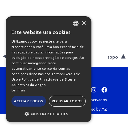
×
Este website usa cookies
PORTUGUESE
Utilizamos cookies neste site para
ENGLISH
proporcionar a você uma boa experiência de
navegação e captar informações para
voltar
topo
evolução da nossa prestação de serviços. Ao
continuar navegando, você
automaticamente concorda com as
condições dispostas nos Termos Gerais de
Uso e Política de Privacidade de Sites e
Aplicativos da Aegea.
Ler mais
Copyright © 2022 • Todos os direitos reservados
ACEITAR TODOS
RECUSAR TODOS
Política de Privacidade
Powered by MZ
MOSTRAR DETALHES