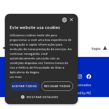
×
Este website usa cookies
PORTUGUESE
Utilizamos cookies neste site para
ENGLISH
proporcionar a você uma boa experiência de
navegação e captar informações para
voltar
topo
evolução da nossa prestação de serviços. Ao
continuar navegando, você
automaticamente concorda com as
condições dispostas nos Termos Gerais de
Uso e Política de Privacidade de Sites e
Aplicativos da Aegea.
Ler mais
Copyright © 2022 • Todos os direitos reservados
ACEITAR TODOS
RECUSAR TODOS
Política de Privacidade
Powered by MZ
MOSTRAR DETALHES