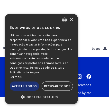
×
Este website usa cookies
PORTUGUESE
Utilizamos cookies neste site para
ENGLISH
proporcionar a você uma boa experiência de
navegação e captar informações para
voltar
topo
evolução da nossa prestação de serviços. Ao
continuar navegando, você
automaticamente concorda com as
condições dispostas nos Termos Gerais de
Uso e Política de Privacidade de Sites e
Aplicativos da Aegea.
Ler mais
Copyright © 2022 • Todos os direitos reservados
ACEITAR TODOS
RECUSAR TODOS
Política de Privacidade
Powered by MZ
MOSTRAR DETALHES