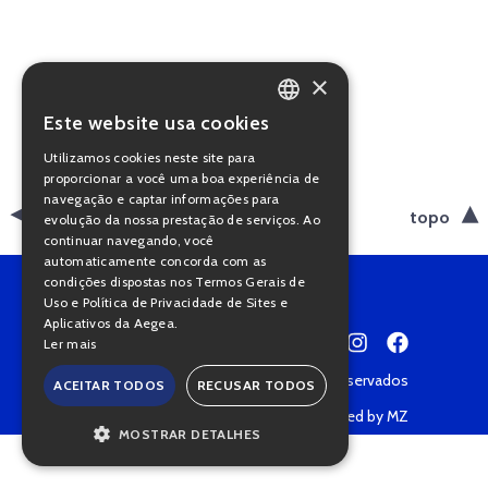
×
Este website usa cookies
PORTUGUESE
Utilizamos cookies neste site para
ENGLISH
proporcionar a você uma boa experiência de
navegação e captar informações para
voltar
topo
evolução da nossa prestação de serviços. Ao
continuar navegando, você
automaticamente concorda com as
condições dispostas nos Termos Gerais de
Uso e Política de Privacidade de Sites e
Aplicativos da Aegea.
Ler mais
Copyright © 2022 • Todos os direitos reservados
ACEITAR TODOS
RECUSAR TODOS
Política de Privacidade
Powered by MZ
MOSTRAR DETALHES