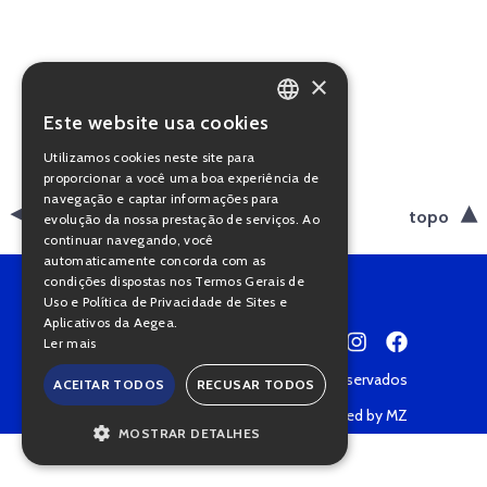
×
Este website usa cookies
PORTUGUESE
Utilizamos cookies neste site para
ENGLISH
proporcionar a você uma boa experiência de
navegação e captar informações para
voltar
topo
evolução da nossa prestação de serviços. Ao
continuar navegando, você
automaticamente concorda com as
condições dispostas nos Termos Gerais de
Uso e Política de Privacidade de Sites e
Aplicativos da Aegea.
Ler mais
Copyright © 2022 • Todos os direitos reservados
ACEITAR TODOS
RECUSAR TODOS
Política de Privacidade
Powered by MZ
MOSTRAR DETALHES