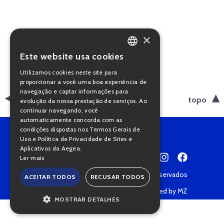
×
Este website usa cookies
PORTUGUESE
Utilizamos cookies neste site para
ENGLISH
proporcionar a você uma boa experiência de
navegação e captar informações para
voltar
topo
evolução da nossa prestação de serviços. Ao
continuar navegando, você
automaticamente concorda com as
condições dispostas nos Termos Gerais de
Uso e Política de Privacidade de Sites e
Aplicativos da Aegea.
Ler mais
Copyright © 2022 • Todos os direitos reservados
ACEITAR TODOS
RECUSAR TODOS
Política de Privacidade
Powered by MZ
MOSTRAR DETALHES