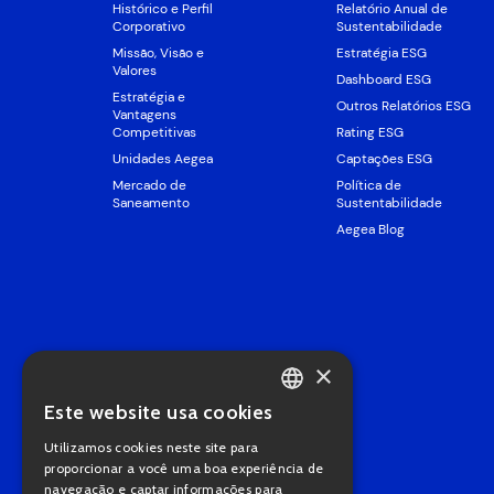
Histórico e Perfil
Relatório Anual de
Corporativo
Sustentabilidade
Missão, Visão e
Estratégia ESG
Valores
Dashboard ESG
Estratégia e
Outros Relatórios ESG
Vantagens
Competitivas
Rating ESG
Unidades Aegea
Captações ESG
Mercado de
Política de
Saneamento
Sustentabilidade
Aegea Blog
×
Este website usa cookies
PORTUGUESE
Utilizamos cookies neste site para
ENGLISH
proporcionar a você uma boa experiência de
navegação e captar informações para