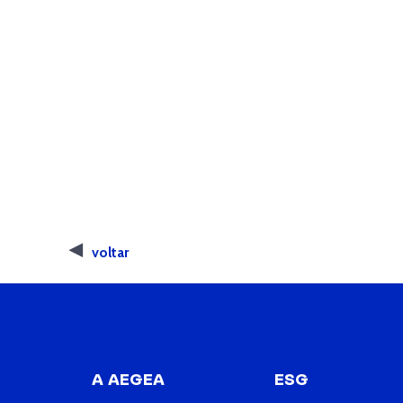
voltar
A AEGEA
ESG