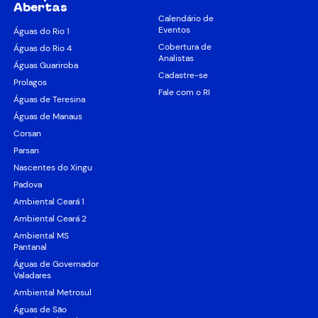
Abertas
Calendário de
Eventos
Águas do Rio 1
Cobertura de
Águas do Rio 4
Analistas
Águas Guariroba
Cadastre-se
Prolagos
Fale com o RI
Águas de Teresina
Águas de Manaus
Corsan
Parsan
Nascentes do Xingu
Padova
Ambiental Ceará 1
Ambiental Ceará 2
Ambiental MS
Pantanal
Águas de Governador
Valadares
Ambiental Metrosul
Águas de São