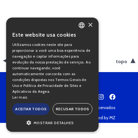
×
Este website usa cookies
PORTUGUESE
Utilizamos cookies neste site para
ENGLISH
proporcionar a você uma boa experiência de
navegação e captar informações para
voltar
topo
evolução da nossa prestação de serviços. Ao
continuar navegando, você
automaticamente concorda com as
condições dispostas nos Termos Gerais de
Uso e Política de Privacidade de Sites e
Aplicativos da Aegea.
Ler mais
Copyright © 2022 • Todos os direitos reservados
ACEITAR TODOS
RECUSAR TODOS
Política de Privacidade
Powered by MZ
MOSTRAR DETALHES