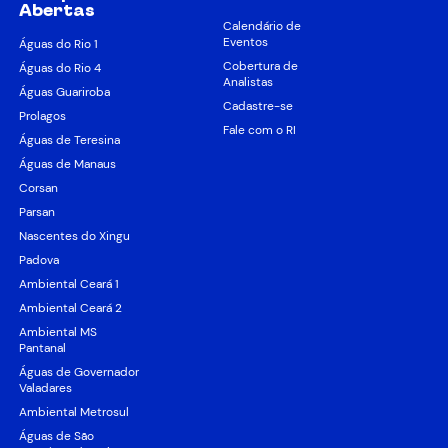
Abertas
Calendário de
Eventos
Águas do Rio 1
Cobertura de
Águas do Rio 4
Analistas
Águas Guariroba
Cadastre-se
Prolagos
Fale com o RI
Águas de Teresina
Águas de Manaus
Corsan
Parsan
Nascentes do Xingu
Padova
Ambiental Ceará 1
Ambiental Ceará 2
Ambiental MS
Pantanal
Águas de Governador
Valadares
Ambiental Metrosul
Águas de São