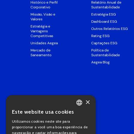
Histórico e Perfil
Relatório Anual de
Corporativo
Sustentabilidade
Missão, Visão e
Estratégia ESG
Valores
Dashboard ESG
Estratégia e
Outros Relatórios ESG
Vantagens
Competitivas
Rating ESG
Unidades Aegea
Captações ESG
Mercado de
Política de
Saneamento
Sustentabilidade
Aegea Blog
×
Este website usa cookies
PORTUGUESE
Utilizamos cookies neste site para
ENGLISH
proporcionar a você uma boa experiência de
navegação e captar informações para