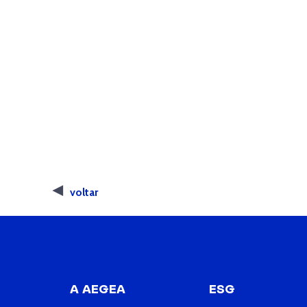
voltar
A AEGEA
ESG