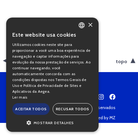
×
Este website usa cookies
PORTUGUESE
Utilizamos cookies neste site para
ENGLISH
proporcionar a você uma boa experiência de
navegação e captar informações para
voltar
topo
evolução da nossa prestação de serviços. Ao
continuar navegando, você
automaticamente concorda com as
condições dispostas nos Termos Gerais de
Uso e Política de Privacidade de Sites e
Aplicativos da Aegea.
Ler mais
Copyright © 2022 • Todos os direitos reservados
ACEITAR TODOS
RECUSAR TODOS
Política de Privacidade
Powered by MZ
MOSTRAR DETALHES