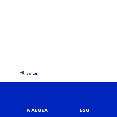
voltar
A AEGEA
ESG