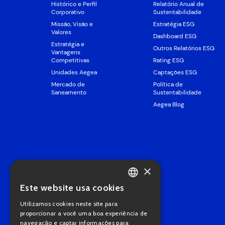
Histórico e Perfil
Relatório Anual de
Corporativo
Sustentabilidade
Missão, Visão e
Estratégia ESG
Valores
Dashboard ESG
Estratégia e
Outros Relatórios ESG
Vantagens
Competitivas
Rating ESG
Unidades Aegea
Captações ESG
Mercado de
Política de
Saneamento
Sustentabilidade
Aegea Blog
×
Este website usa cookies
PORTUGUESE
Utilizamos cookies neste site para
ENGLISH
proporcionar a você uma boa experiência de
navegação e captar informações para