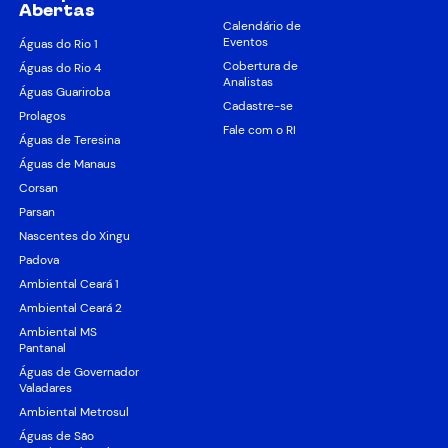
Abertas
Calendário de
Eventos
Águas do Rio 1
Cobertura de
Águas do Rio 4
Analistas
Águas Guariroba
Cadastre-se
Prolagos
Fale com o RI
Águas de Teresina
Águas de Manaus
Corsan
Parsan
Nascentes do Xingu
Padova
Ambiental Ceará 1
Ambiental Ceará 2
Ambiental MS
Pantanal
Águas de Governador
Valadares
Ambiental Metrosul
Águas de São