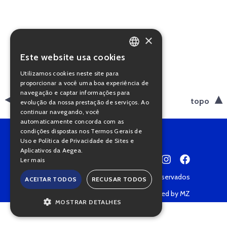
×
Este website usa cookies
PORTUGUESE
Utilizamos cookies neste site para
ENGLISH
proporcionar a você uma boa experiência de
navegação e captar informações para
voltar
topo
evolução da nossa prestação de serviços. Ao
continuar navegando, você
automaticamente concorda com as
condições dispostas nos Termos Gerais de
Uso e Política de Privacidade de Sites e
Aplicativos da Aegea.
Ler mais
Copyright © 2022 • Todos os direitos reservados
ACEITAR TODOS
RECUSAR TODOS
Política de Privacidade
Powered by MZ
MOSTRAR DETALHES