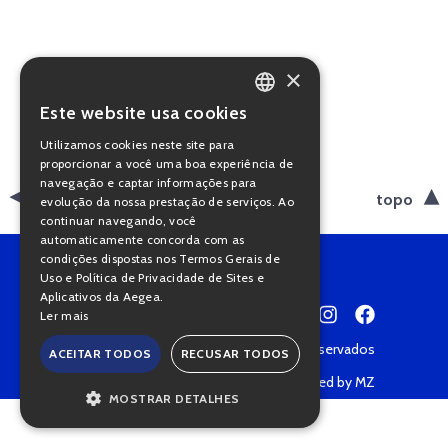
×
Este website usa cookies
PORTUGUESE
Utilizamos cookies neste site para
ENGLISH
proporcionar a você uma boa experiência de
navegação e captar informações para
voltar
topo
evolução da nossa prestação de serviços. Ao
continuar navegando, você
automaticamente concorda com as
condições dispostas nos Termos Gerais de
Uso e Política de Privacidade de Sites e
Aplicativos da Aegea.
Ler mais
Copyright © 2022 • Todos os direitos reservados
ACEITAR TODOS
RECUSAR TODOS
Política de Privacidade
Powered by MZ
MOSTRAR DETALHES