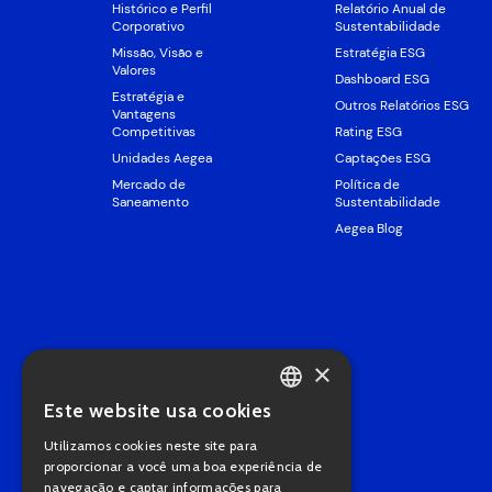
Histórico e Perfil
Relatório Anual de
Corporativo
Sustentabilidade
Missão, Visão e
Estratégia ESG
Valores
Dashboard ESG
Estratégia e
Outros Relatórios ESG
Vantagens
Competitivas
Rating ESG
Unidades Aegea
Captações ESG
Mercado de
Política de
Saneamento
Sustentabilidade
Aegea Blog
×
Este website usa cookies
PORTUGUESE
Utilizamos cookies neste site para
ENGLISH
proporcionar a você uma boa experiência de
navegação e captar informações para