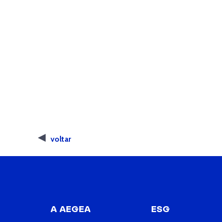
voltar
A AEGEA
ESG