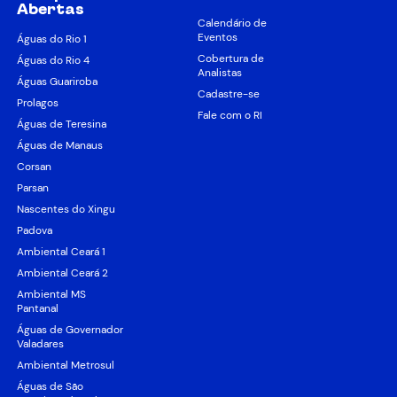
Abertas
Calendário de
Eventos
Águas do Rio 1
Cobertura de
Águas do Rio 4
Analistas
Águas Guariroba
Cadastre-se
Prolagos
Fale com o RI
Águas de Teresina
Águas de Manaus
Corsan
Parsan
Nascentes do Xingu
Padova
Ambiental Ceará 1
Ambiental Ceará 2
Ambiental MS
Pantanal
Águas de Governador
Valadares
Ambiental Metrosul
Águas de São