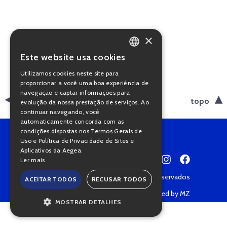
×
Este website usa cookies
PORTUGUESE
Utilizamos cookies neste site para
ENGLISH
proporcionar a você uma boa experiência de
navegação e captar informações para
voltar
topo
evolução da nossa prestação de serviços. Ao
continuar navegando, você
automaticamente concorda com as
condições dispostas nos Termos Gerais de
Uso e Política de Privacidade de Sites e
Aplicativos da Aegea.
Ler mais
Copyright © 2022 • Todos os direitos reservados
ACEITAR TODOS
RECUSAR TODOS
Política de Privacidade
Powered by MZ
MOSTRAR DETALHES