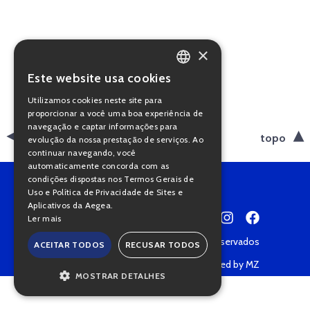
×
Este website usa cookies
PORTUGUESE
Utilizamos cookies neste site para
ENGLISH
proporcionar a você uma boa experiência de
navegação e captar informações para
voltar
topo
evolução da nossa prestação de serviços. Ao
continuar navegando, você
automaticamente concorda com as
condições dispostas nos Termos Gerais de
Uso e Política de Privacidade de Sites e
Aplicativos da Aegea.
Ler mais
Copyright © 2022 • Todos os direitos reservados
ACEITAR TODOS
RECUSAR TODOS
Política de Privacidade
Powered by MZ
MOSTRAR DETALHES