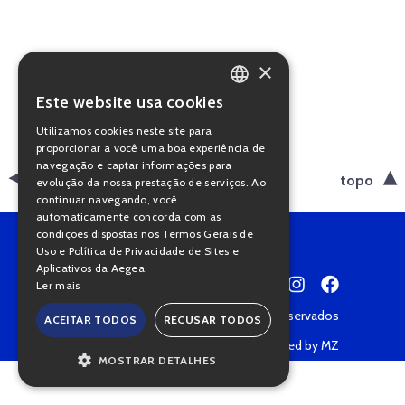
×
Este website usa cookies
PORTUGUESE
Utilizamos cookies neste site para
ENGLISH
proporcionar a você uma boa experiência de
navegação e captar informações para
voltar
topo
evolução da nossa prestação de serviços. Ao
continuar navegando, você
automaticamente concorda com as
condições dispostas nos Termos Gerais de
Uso e Política de Privacidade de Sites e
Aplicativos da Aegea.
Ler mais
Copyright © 2022 • Todos os direitos reservados
ACEITAR TODOS
RECUSAR TODOS
Política de Privacidade
Powered by MZ
MOSTRAR DETALHES