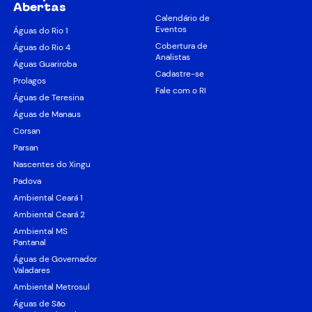
Abertas
Calendário de
Eventos
Águas do Rio 1
Cobertura de
Águas do Rio 4
Analistas
Águas Guariroba
Cadastre-se
Prolagos
Fale com o RI
Águas de Teresina
Águas de Manaus
Corsan
Parsan
Nascentes do Xingu
Padova
Ambiental Ceará 1
Ambiental Ceará 2
Ambiental MS
Pantanal
Águas de Governador
Valadares
Ambiental Metrosul
Águas de São