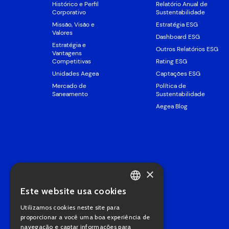
Histórico e Perfil
Relatório Anual de
Corporativo
Sustentabilidade
Missão, Visão e
Estratégia ESG
Valores
Dashboard ESG
Estratégia e
Outros Relatórios ESG
Vantagens
Competitivas
Rating ESG
Unidades Aegea
Captações ESG
Mercado de
Política de
Saneamento
Sustentabilidade
Aegea Blog
×
Este website usa cookies
PORTUGUESE
Utilizamos cookies neste site para
ENGLISH
proporcionar a você uma boa experiência de
navegação e captar informações para