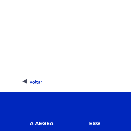
voltar
A AEGEA
ESG