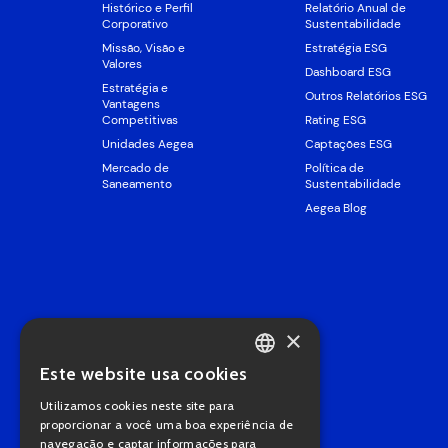
Histórico e Perfil
Relatório Anual de
Corporativo
Sustentabilidade
Missão, Visão e
Estratégia ESG
Valores
Dashboard ESG
Estratégia e
Outros Relatórios ESG
Vantagens
Competitivas
Rating ESG
Unidades Aegea
Captações ESG
Mercado de
Política de
Saneamento
Sustentabilidade
Aegea Blog
×
Este website usa cookies
PORTUGUESE
Utilizamos cookies neste site para
ENGLISH
proporcionar a você uma boa experiência de
navegação e captar informações para