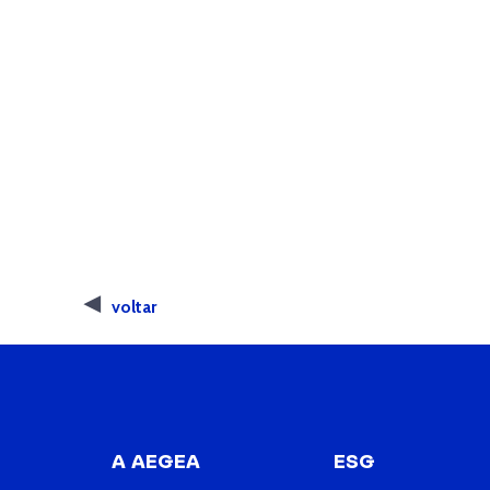
voltar
A AEGEA
ESG