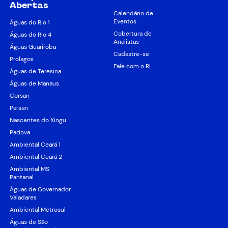
Abertas
Calendário de
Eventos
Águas do Rio 1
Cobertura de
Águas do Rio 4
Analistas
Águas Guariroba
Cadastre-se
Prolagos
Fale com o RI
Águas de Teresina
Águas de Manaus
Corsan
Parsan
Nascentes do Xingu
Padova
Ambiental Ceará 1
Ambiental Ceará 2
Ambiental MS
Pantanal
Águas de Governador
Valadares
Ambiental Metrosul
Águas de São