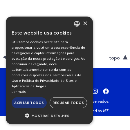
×
Este website usa cookies
PORTUGUESE
Utilizamos cookies neste site para
ENGLISH
proporcionar a você uma boa experiência de
navegação e captar informações para
voltar
topo
evolução da nossa prestação de serviços. Ao
continuar navegando, você
automaticamente concorda com as
condições dispostas nos Termos Gerais de
Uso e Política de Privacidade de Sites e
Aplicativos da Aegea.
Ler mais
Copyright © 2022 • Todos os direitos reservados
ACEITAR TODOS
RECUSAR TODOS
Política de Privacidade
Powered by MZ
MOSTRAR DETALHES