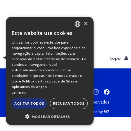
×
Este website usa cookies
PORTUGUESE
Utilizamos cookies neste site para
ENGLISH
proporcionar a você uma boa experiência de
navegação e captar informações para
voltar
topo
evolução da nossa prestação de serviços. Ao
continuar navegando, você
automaticamente concorda com as
condições dispostas nos Termos Gerais de
Uso e Política de Privacidade de Sites e
Aplicativos da Aegea.
Ler mais
Copyright © 2022 • Todos os direitos reservados
ACEITAR TODOS
RECUSAR TODOS
Política de Privacidade
Powered by MZ
MOSTRAR DETALHES