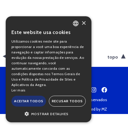
×
Este website usa cookies
PORTUGUESE
Utilizamos cookies neste site para
ENGLISH
proporcionar a você uma boa experiência de
navegação e captar informações para
voltar
topo
evolução da nossa prestação de serviços. Ao
continuar navegando, você
automaticamente concorda com as
condições dispostas nos Termos Gerais de
Uso e Política de Privacidade de Sites e
Aplicativos da Aegea.
Ler mais
Copyright © 2022 • Todos os direitos reservados
ACEITAR TODOS
RECUSAR TODOS
Política de Privacidade
Powered by MZ
MOSTRAR DETALHES