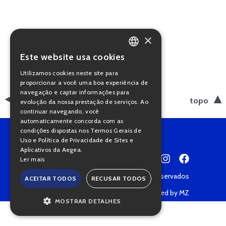
×
Este website usa cookies
PORTUGUESE
Utilizamos cookies neste site para
ENGLISH
proporcionar a você uma boa experiência de
navegação e captar informações para
voltar
topo
evolução da nossa prestação de serviços. Ao
continuar navegando, você
automaticamente concorda com as
condições dispostas nos Termos Gerais de
Uso e Política de Privacidade de Sites e
Aplicativos da Aegea.
Ler mais
Copyright © 2022 • Todos os direitos reservados
ACEITAR TODOS
RECUSAR TODOS
Política de Privacidade
Powered by MZ
MOSTRAR DETALHES