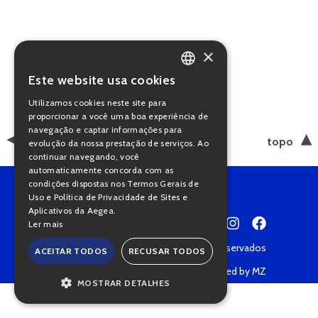
×
Este website usa cookies
PORTUGUESE
Utilizamos cookies neste site para
ENGLISH
proporcionar a você uma boa experiência de
navegação e captar informações para
voltar
topo
evolução da nossa prestação de serviços. Ao
continuar navegando, você
automaticamente concorda com as
condições dispostas nos Termos Gerais de
Uso e Política de Privacidade de Sites e
Aplicativos da Aegea.
Ler mais
Copyright © 2022 • Todos os direitos reservados
ACEITAR TODOS
RECUSAR TODOS
Política de Privacidade
Powered by MZ
MOSTRAR DETALHES