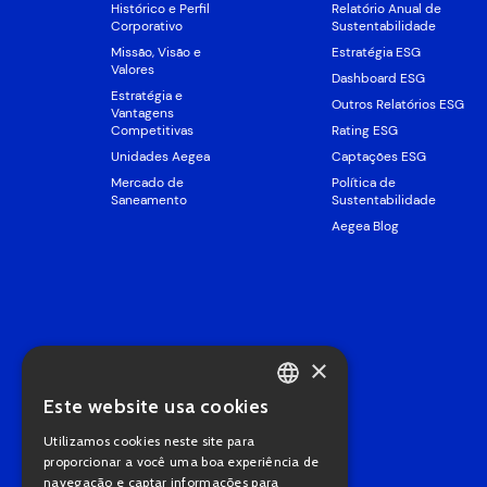
Histórico e Perfil
Relatório Anual de
Corporativo
Sustentabilidade
Missão, Visão e
Estratégia ESG
Valores
Dashboard ESG
Estratégia e
Outros Relatórios ESG
Vantagens
Competitivas
Rating ESG
Unidades Aegea
Captações ESG
Mercado de
Política de
Saneamento
Sustentabilidade
Aegea Blog
×
Este website usa cookies
PORTUGUESE
Utilizamos cookies neste site para
ENGLISH
proporcionar a você uma boa experiência de
navegação e captar informações para