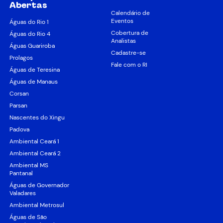
Abertas
Calendário de
Eventos
Águas do Rio 1
Cobertura de
Águas do Rio 4
Analistas
Águas Guariroba
Cadastre-se
Prolagos
Fale com o RI
Águas de Teresina
Águas de Manaus
Corsan
Parsan
Nascentes do Xingu
Padova
Ambiental Ceará 1
Ambiental Ceará 2
Ambiental MS
Pantanal
Águas de Governador
Valadares
Ambiental Metrosul
Águas de São