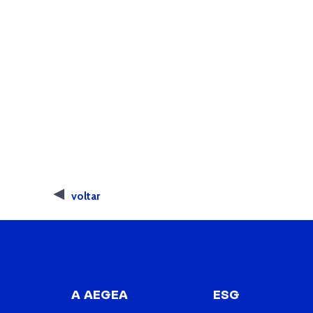
voltar
A AEGEA
ESG