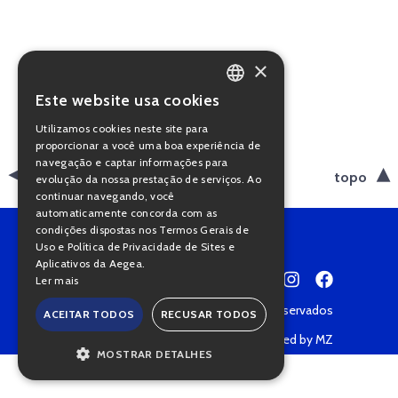
×
Este website usa cookies
PORTUGUESE
Utilizamos cookies neste site para
ENGLISH
proporcionar a você uma boa experiência de
navegação e captar informações para
voltar
topo
evolução da nossa prestação de serviços. Ao
continuar navegando, você
automaticamente concorda com as
condições dispostas nos Termos Gerais de
Uso e Política de Privacidade de Sites e
Aplicativos da Aegea.
Ler mais
Copyright © 2022 • Todos os direitos reservados
ACEITAR TODOS
RECUSAR TODOS
Política de Privacidade
Powered by MZ
MOSTRAR DETALHES