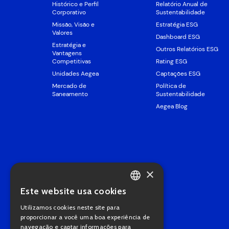
Histórico e Perfil
Relatório Anual de
Corporativo
Sustentabilidade
Missão, Visão e
Estratégia ESG
Valores
Dashboard ESG
Estratégia e
Outros Relatórios ESG
Vantagens
Competitivas
Rating ESG
Unidades Aegea
Captações ESG
Mercado de
Política de
Saneamento
Sustentabilidade
Aegea Blog
×
Este website usa cookies
PORTUGUESE
Utilizamos cookies neste site para
ENGLISH
proporcionar a você uma boa experiência de
navegação e captar informações para