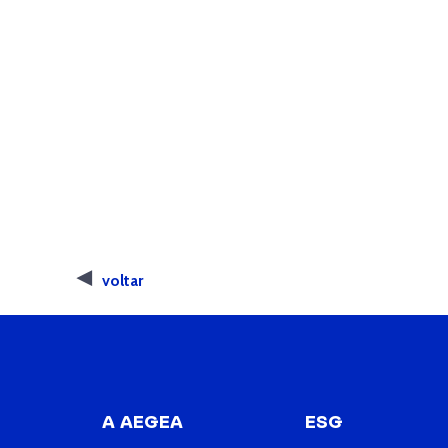
voltar
A AEGEA
ESG