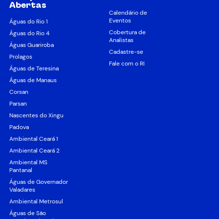
Abertas
Calendário de
Eventos
Águas do Rio 1
Cobertura de
Águas do Rio 4
Analistas
Águas Guariroba
Cadastre-se
Prolagos
Fale com o RI
Águas de Teresina
Águas de Manaus
Corsan
Parsan
Nascentes do Xingu
Padova
Ambiental Ceará 1
Ambiental Ceará 2
Ambiental MS
Pantanal
Águas de Governador
Valadares
Ambiental Metrosul
Águas de São