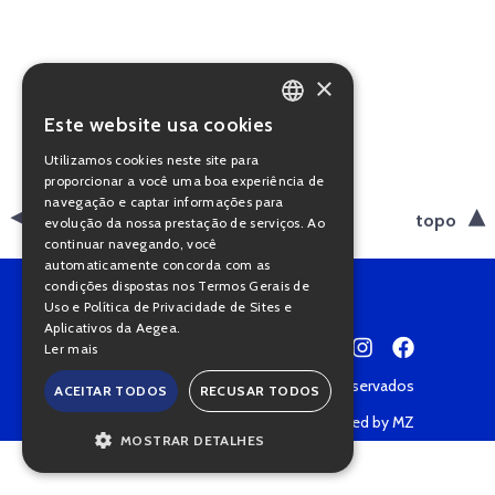
×
Este website usa cookies
PORTUGUESE
Utilizamos cookies neste site para
ENGLISH
proporcionar a você uma boa experiência de
navegação e captar informações para
voltar
topo
evolução da nossa prestação de serviços. Ao
continuar navegando, você
automaticamente concorda com as
condições dispostas nos Termos Gerais de
Uso e Política de Privacidade de Sites e
Aplicativos da Aegea.
Ler mais
Copyright © 2022 • Todos os direitos reservados
ACEITAR TODOS
RECUSAR TODOS
Política de Privacidade
Powered by MZ
MOSTRAR DETALHES