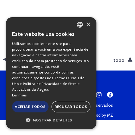
×
Este website usa cookies
PORTUGUESE
Utilizamos cookies neste site para
ENGLISH
proporcionar a você uma boa experiência de
navegação e captar informações para
voltar
topo
evolução da nossa prestação de serviços. Ao
continuar navegando, você
automaticamente concorda com as
condições dispostas nos Termos Gerais de
Uso e Política de Privacidade de Sites e
Aplicativos da Aegea.
Ler mais
Copyright © 2022 • Todos os direitos reservados
ACEITAR TODOS
RECUSAR TODOS
Política de Privacidade
Powered by MZ
MOSTRAR DETALHES