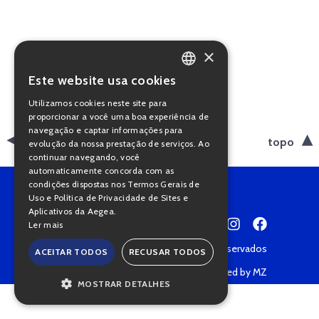
×
Este website usa cookies
PORTUGUESE
Utilizamos cookies neste site para
ENGLISH
proporcionar a você uma boa experiência de
navegação e captar informações para
voltar
topo
evolução da nossa prestação de serviços. Ao
continuar navegando, você
automaticamente concorda com as
condições dispostas nos Termos Gerais de
Uso e Política de Privacidade de Sites e
Aplicativos da Aegea.
Ler mais
Copyright © 2022 • Todos os direitos reservados
ACEITAR TODOS
RECUSAR TODOS
Política de Privacidade
Powered by MZ
MOSTRAR DETALHES